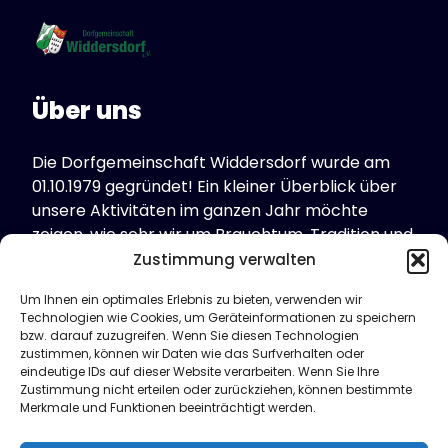
Über uns
Die Dorfgemeinschaft Widdersdorf wurde am
01.10.1979 gegründet! Ein kleiner Überblick über
unsere Aktivitäten im ganzen Jahr möchte
zeigen, wie sehr wir um Brauchtum, Tradition und
Geselligkeit bemüht sind.
Zustimmung verwalten
Um Ihnen ein optimales Erlebnis zu bieten, verwenden wir
Technologien wie Cookies, um Geräteinformationen zu speichern
Kontakt
bzw. darauf zuzugreifen. Wenn Sie diesen Technologien
zustimmen, können wir Daten wie das Surfverhalten oder
eindeutige IDs auf dieser Website verarbeiten. Wenn Sie Ihre
Dorfgemeinschaft Widdersdorf e.V.
Zustimmung nicht erteilen oder zurückziehen, können bestimmte
Merkmale und Funktionen beeinträchtigt werden.
Guido Pickel, 1. Vorsitzender
Buchenweg 69 in 50859 Köln