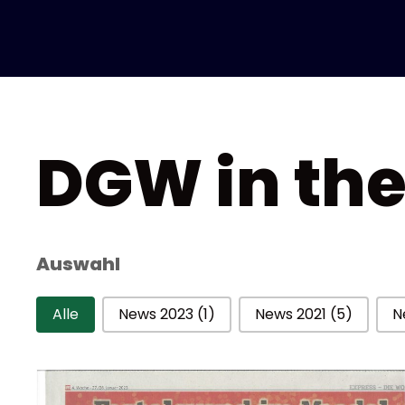
DGW in th
Auswahl
Auswahl
Alle
News 2023
(1)
News 2021
(5)
N